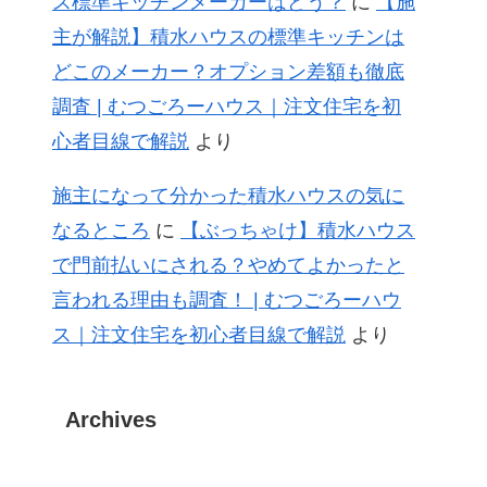
ス標準キッチンメーカーはどう？
に
【施
主が解説】積水ハウスの標準キッチンは
どこのメーカー？オプション差額も徹底
調査 | むつごろーハウス｜注文住宅を初
心者目線で解説
より
施主になって分かった積水ハウスの気に
なるところ
に
【ぶっちゃけ】積水ハウス
で門前払いにされる？やめてよかったと
言われる理由も調査！ | むつごろーハウ
ス｜注文住宅を初心者目線で解説
より
Archives