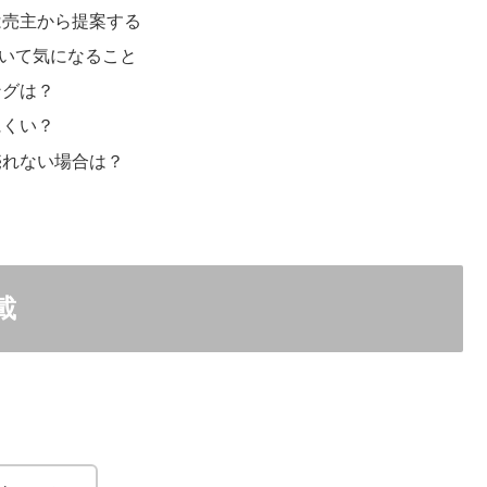
は売主から提案する
いて気になること
ングは？
にくい？
売れない場合は？
載